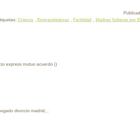
Publica
tiquetas:
Crianza
,
Emprendedoras
,
Fertilidad
,
Madres Solteras por E
io express mutuo acuerdo (
)
abogado divorcio madrid;
,