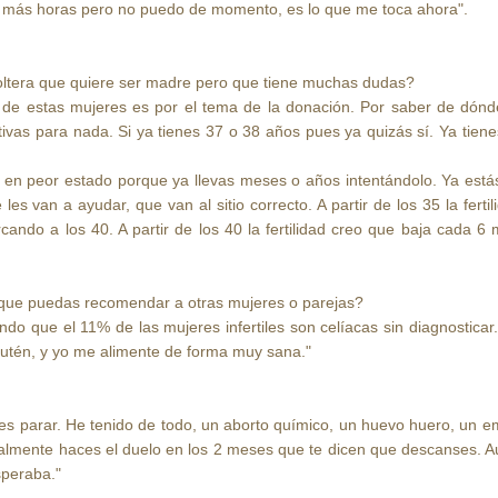
r más horas pero no puedo de momento, es lo que me toca ahora".
ltera que quiere ser madre pero que tiene muchas dudas?
de estas mujeres es por el tema de la donación. Por saber de dónd
ativas para nada. Si ya tienes 37 o 38 años pues ya quizás sí. Ya tien
gas en peor estado porque ya llevas meses o años intentándolo. Ya es
les van a ayudar, que van al sitio correcto. A partir de los 35 la fert
do a los 40. A partir de los 40 la fertilidad creo que baja cada 6 
 que puedas recomendar a otras mujeres o parejas?
do que el 11% de las mujeres infertiles son celíacas sin diagnosticar
lutén, y yo me alimente de forma muy sana."
des parar. He tenido de todo, un aborto químico, un huevo huero, un 
lmente haces el duelo en los 2 meses que te dicen que descanses. Aunq
speraba."