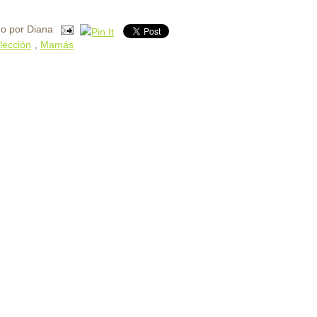
do por
Diana
lección
,
Mamás