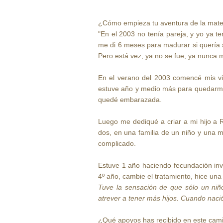
¿Cómo empieza tu aventura de la mater
"En el 2003 no tenía pareja, y yo ya 
me di 6 meses para madurar si quería s
Pero está vez, ya no se fue, ya nunca 
En el verano del 2003 comencé mis visi
estuve año y medio más para quedarme 
quedé embarazada.
Luego me dediqué a criar a mi hijo a R
dos, en una familia de un niño y una 
complicado.
Estuve 1 año haciendo fecundación invi
4º año, cambie el tratamiento, hice un
Tuve la sensación de que sólo un ni
atrever a tener más hijos. Cuando naci
¿Qué apoyos has recibido en este cam