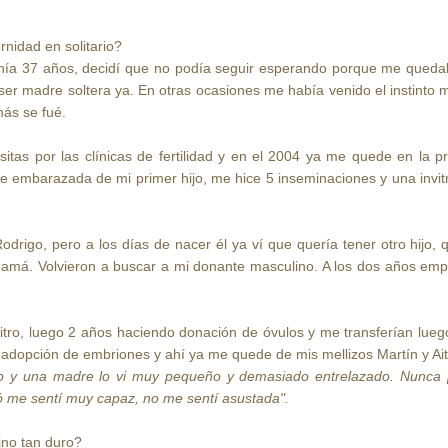
nidad en solitario?
tenía 37 años, decidí que no podía seguir esperando porque me quedab
er madre soltera ya. En otras ocasiones me había venido el instinto 
más se fué.
tas por las clínicas de fertilidad y en el 2004 ya me quede en la p
embarazada de mi primer hijo, me hice 5 inseminaciones y una invitro
odrigo, pero a los días de nacer él ya ví que quería tener otro hij
mamá. Volvieron a buscar a mi donante masculino. A los dos años emp
tro, luego 2 años haciendo donación de óvulos y me transferían lueg
a adopción de embriones y ahí ya me quede de mis mellizos Martín y Ai
ño y una madre lo vi muy pequeño y demasiado entrelazado. Nunc
ó me sentí muy capaz, no me sentí asustada".
ino tan duro?