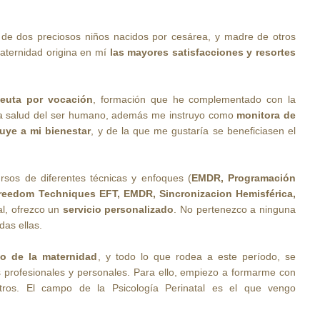
 de dos preciosos niños nacidos por cesárea, y madre de otros
maternidad origina en mí
las mayores satisfacciones y resortes
peuta por vocación
, formación que he complementado con la
 la salud del ser humano, además me instruyo como
monitora de
buye a mi bienestar
, y de la que me gustaría se beneficiasen el
sos de diferentes técnicas y enfoques (
EMDR, Programación
Freedom Techniques EFT, EMDR, Sincronizacion Hemisférica,
al, ofrezco un
servicio personalizado
. No pertenezco a ninguna
odas ellas.
o de la maternidad
, y todo lo que rodea a este período, se
s profesionales y personales. Para ello, empiezo a formarme con
tros. El campo de la Psicología Perinatal es el que vengo