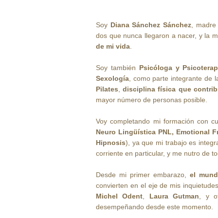
Soy
Diana Sánchez Sánchez
, madre
dos que nunca llegaron a nacer, y la 
de mi vida
.
Soy también
Psicóloga y Psicotera
Sexología
, como parte integrante de
Pilates
,
disciplina física que contri
mayor número de personas posible.
Voy completando mi formación con cur
Neuro Lingüística PNL, Emotional 
Hipnosis
), ya que mi trabajo es integr
corriente en particular, y me nutro de t
Desde mi primer embarazo,
el mund
convierten en el eje de mis inquietude
Michel Odent
,
Laura Gutman
, y o
desempeñando desde este momento.